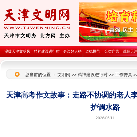
温暖天津文明风
精神建设进行时
身边好人榜
道德模范
公益广告
诚信天
您当前的位置 ：
文明网
>>
精神建设进行时
>>
工作传真
>
天津高考作文故事：走路不协调的老人
护调水路
2026/06/11